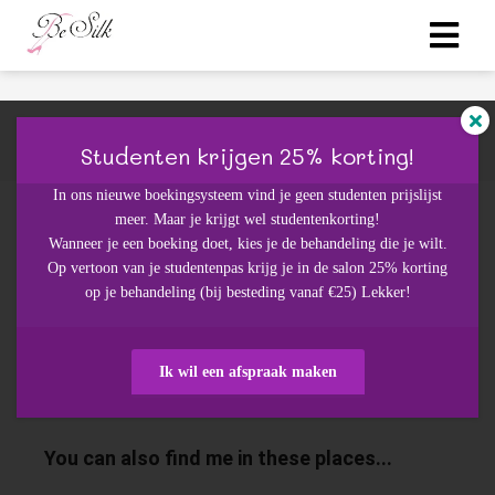
Studenten krijgen 25% korting!
In ons nieuwe boekingsysteem vind je geen studenten prijslijst
meer. Maar je krijgt wel studentenkorting!
ngen
Wanneer je een boeking doet, kies je de behandeling die je wilt.
 policy
Op vertoon van je studentenpas krijg je in de salon 25% korting
op je behandeling (bij besteding vanaf €25) Lekker!
Nanda
oneel
Ik wil een afspraak maken
onele
s zijn
kelijk om
bsite te
Read more about this author...
ken. Ze
 gebruikt
asisfuncties
You can also find me in these places...
der deze