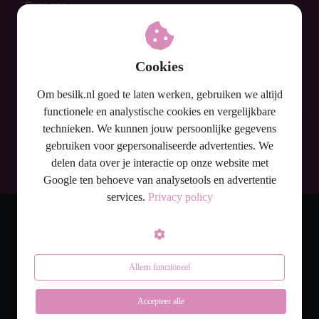
Over ons
Brazilian wax
Mannen & waxen
Cookies
Prijzen
FAQ
Om besilk.nl goed te laten werken, gebruiken we altijd
Contact
functionele en analystische cookies en vergelijkbare
technieken. We kunnen jouw persoonlijke gegevens
Privacy Policy
Nu definitief ontharen
gebruiken voor gepersonaliseerde advertenties. We
Algemene Voorwaarden
- zonder laser-
delen data over je interactie op onze website met
Google ten behoeve van analysetools en advertentie
bij Be Silk!
services.
Privacy policy
Dit is ook geschikt voor jou! Lees er alles
over en plan je intake gesprek!
© Be Silk
Alleen functioneel
Ja, hier wil ik meer van
weten!
Accepteer alle