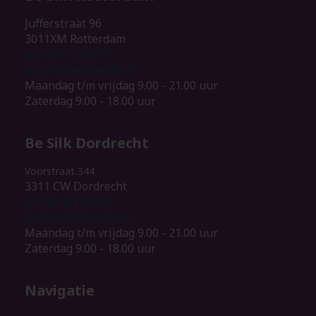
 op de
Jufferstraat 96
e. Hierdoor
3011XM Rotterdam
 website-
tel: 06 11683219
ren
rotterdam@besilk.nl
nte
Maandag t/m vrijdag 9.00 - 21.00 uur
enties
Zaterdag 9.00 - 18.00 uur
gebaseerd
 gedrag van
Be Silk Dordrecht
ezoeker.
Voorstraat 344
3311 CW Dordrecht
uren
tel: 06 48331848
dordrecht@besilk.nl
Maandag t/m vrijdag 9.00 - 21.00 uur
Zaterdag 9.00 - 18.00 uur
Navigatie