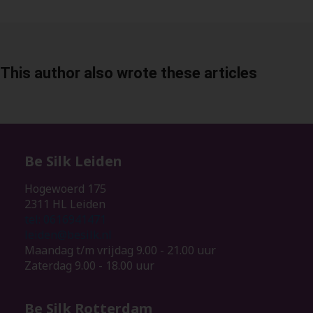
s kan de
e niet
oneren.
ieken
This author also wrote these articles
ische
s worden
kt om
em
tie te
Be Silk Leiden
elen over
Hogewoerd 175
drag van
2311 HL Leiden
zoeker op
tel: 0616941471
site.
leiden@besilk.nl
Maandag t/m vrijdag 9.00 - 21.00 uur
ing
Zaterdag 9.00 - 18.00 uur
ingcookies
 gebruikt
Be Silk Rotterdam
oekers te