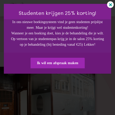
Studenten krijgen 25% korting!
In ons nieuwe boekingsysteem vind je geen studenten prijslijst
meer. Maar je krijgt wel studentenkorting!
ngen
Wanneer je een boeking doet, kies je de behandeling die je wilt.
Be Silk Dordrecht
 policy
Op vertoon van je studentenpas krijg je in de salon 25% korting
Be Silk waxsalon sinds 2012
op je behandeling (bij besteding vanaf €25) Lekker!
voor hem en haar
Maak een afspraak
oneel
Ik wil een afspraak maken
onele
s zijn
kelijk om
bsite te
ken. Ze
 gebruikt
asisfuncties
der deze