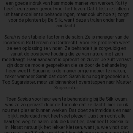
een goede indruk van haar mooie manier van werken. Katty
heeft een zuiver gevoel voor het leven. Dat blijkt niet alleen
uit haar excellente behandelingen, maar ook uit hoe zij zorgt
voor de planten bij Be Silk, want deze stralen onder haar
aandacht.
Sarah
is de stabiele factor in de salon. Ze is manager van de
locaties in Rotterdam en Dordrecht. Voor elk probleem weet
ze een oplossing te vinden. Ze behandelt je zorgvuldig en
vanuit de positieve houding die ze van nature met zich
meedraagt. Haar aandacht is oprecht en zuiver. Je zult verrast
zijn door de mooie gesprekken die ze door de behandeling
heen weeft. Sugaring is de manier om je mooier te maken,
zeker wanneer Sarah dat doet. Sarah is nu nog ingedeeld als
Top Sugarsister, maar zal binnenkort overstappen naar Master
Sugarsister.
Toen
Saskia
voor haar eerste behandeling bij Be Silk kwam,
was ze zo geraakt door de formule dat ze dacht: hier zou ik
nou met plezier kunnen werken. Dat doet ze inmiddels en naar
blijkt, inderdaad met heel veel plezier! Juist om echt alle
haartjes weg te halen, ook die kleintjes, daar heeft Saskia lol
in. Naast natuurlijk het lekker kletsen, want ja, wie vindt dat
nou niet leuk? Saskia vindt het heerlijk om je weer mooi glad