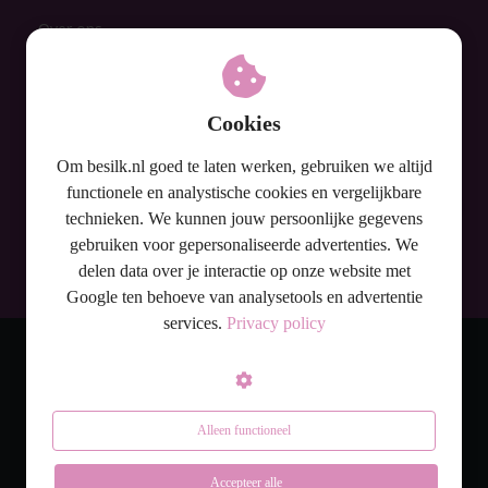
Over ons
Brazilian wax
Mannen & waxen
Cookies
Prijzen
FAQ
Om besilk.nl goed te laten werken, gebruiken we altijd
Contact
functionele en analystische cookies en vergelijkbare
technieken. We kunnen jouw persoonlijke gegevens
Privacy Policy
Nu definitief ontharen
gebruiken voor gepersonaliseerde advertenties. We
Algemene Voorwaarden
- zonder laser-
delen data over je interactie op onze website met
Google ten behoeve van analysetools en advertentie
bij Be Silk!
services.
Privacy policy
Dit is ook geschikt voor jou! Lees er alles
over en plan je intake gesprek!
© Be Silk
Alleen functioneel
Ja, hier wil ik meer van
weten!
Accepteer alle