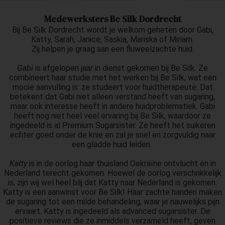
Medewerksters Be Silk Dordrecht
Bij Be Silk Dordrecht wordt je welkom geheten door Gabi,
Katty, Sarah, Janice, Saskia, Mariska of Miriam.
Zij helpen je graag aan een fluweelzachte huid.
Gabi
is afgelopen jaar in dienst gekomen bij Be Silk. Ze
combineert haar studie met het werken bij Be Silk, wat een
mooie aanvulling is: ze studeert voor huidtherapeute. Dat
betekent dat Gabi niet alleen verstand heeft van sugaring,
maar ook interesse heeft in andere huidproblematiek. Gabi
heeft nog niet heel veel ervaring bij Be Silk, waardoor ze
ingedeeld is al Premium Sugarsister. Ze heeft het suikeren
echter goed onder de knie en zal je snel en zorgvuldig naar
een gladde huid leiden.
Katty
is in de oorlog haar thuisland Oekraïne ontvlucht en in
Nederland terecht gekomen. Hoewel de oorlog verschrikkelijk
is, zijn wij wel heel blij dat Katty naar Nederland is gekomen.
Katty is een aanwinst voor Be Silk! Haar zachte handen maken
de sugaring tot een milde behandeling, waar je nauwelijks pijn
ervaart. Katty is ingedeeld als advanced sugarsister. De
positieve reviews die ze inmiddels verzameld heeft, geven