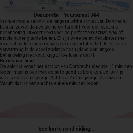
 op de
e. Hierdoor
Dordrecht | Voorstraat 344
 website-
In onze mooie salon in de langste winkelstraat van Dordrecht
kunnen zowel dames als heren terecht voor een sugaring
ren
behandeling. Bijvoorbeeld voor de perfecte brazilian wax of
nte
mooie super gladde benen. Er zijn twee behandelruimtes met
enties
luxe behandelstoelen waarop je comfortabel ligt. Er zit zelfs
gebaseerd
verwarming in de stoel zodat je het tijdens een langere
behandeling niet koud krijgt. Hoe luxe is dat?!
 gedrag van
Bereikbaarheid
ezoeker.
De salon is vanaf het station van Dordrecht slechts 13 minuten
lopen, maar is ook met de auto goed te bereiken. Je kunt je
auto parkeren in garage 'Achterom' of in garage 'Spuihaven'.
uren
Vanuit daar is het slechts enkele minuten lopen.
Een korte rondleiding...