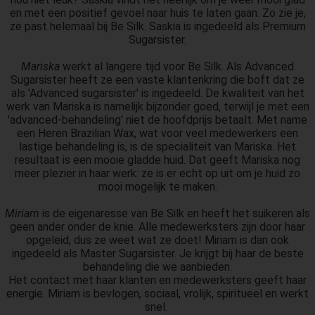
en met een positief gevoel naar huis te laten gaan. Zo zie je,
ze past helemaal bij Be Silk. Saskia is ingedeeld als Premium
Sugarsister.
Mariska
werkt al langere tijd voor Be Silk. Als Advanced
Sugarsister heeft ze een vaste klantenkring die boft dat ze
als 'Advanced sugarsister' is ingedeeld. De kwaliteit van het
werk van Mariska is namelijk bijzonder goed, terwijl je met een
'advanced-behandeling' niet de hoofdprijs betaalt. Met name
een Heren Brazilian Wax, wat voor veel medewerkers een
lastige behandeling is, is de specialiteit van Mariska. Het
resultaat is een mooie gladde huid. Dat geeft Mariska nog
meer plezier in haar werk: ze is er echt op uit om je huid zo
mooi mogelijk te maken.
Miriam
is de eigenaresse van Be Silk en heeft het suikeren als
geen ander onder de knie. Alle medewerksters zijn door haar
opgeleid, dus ze weet wat ze doet! Miriam is dan ook
ingedeeld als Master Sugarsister. Je krijgt bij haar de beste
behandeling die we aanbieden.
Het contact met haar klanten en medewerksters geeft haar
energie. Miriam is bevlogen, sociaal, vrolijk, spiritueel en werkt
snel.